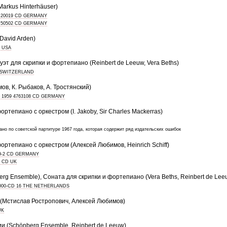
Markus Hinterhäuser)
20019 CD GERMANY
50502 CD GERMANY
David Arden)
D USA
уэт для скрипки и фортепиано (Reinbert de Leeuw, Vera Beths)
 SWITZERLAND
ов, К. Рыбаков, А. Тростянский)
1959 4763108 CD GERMANY
ртепиано с оркестром (I. Jakoby, Sir Charles Mackerras)
но по советской партитуре 1967 года, которая содержит ряд издательских ошибок
ортепиано с оркестром (Алексей Любимов, Heinrich Schiff)
09-2 CD GERMANY
2 CD UK
erg Ensemble), Соната для скрипки и фортепиано (Vera Beths, Reinbert de Lee
000-CD 16 THE NETHERLANDS
(Мстислав Ростропович, Алексей Любимов)
UK
и (Schönberg Ensemble, Reinbert de Leeuw)