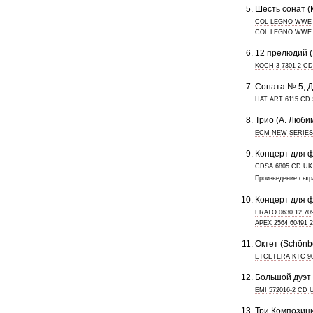
Шесть сонат (
COL LEGNO WWE 
COL LEGNO WWE 
12 прелюдий (
KOCH 3-7301-2 C
Соната № 5, Д
HAT ART 6115 CD
Трио (А. Любим
ECM NEW SERIES 
Концерт для фо
CDSA 6805 CD UK
Произведение сыгра
Концерт для ф
ERATO 0630 12 7
APEX 2564 60491 
Октет (Schönb
ETCETERA KTC 9
Большой дуэт 
EMI 572016-2 CD 
Три Композици