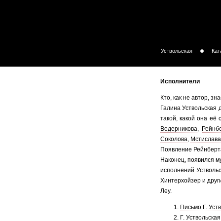
Уствольская
Кат
Исполнители
Кто, как не автор, зн
Галина Уствольская 
такой, какой она е
Ведерникова
,
Рейнб
Соколова
,
Мстислава
Появление Рейнберта
Наконец, появился му
исполнений Уствольс
Хинтерхойзер и други
Леу.
Письмо Г. Уств
Г. Уствольска