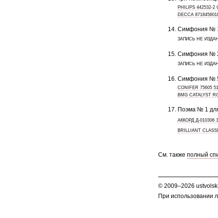
PHILIPS 442532-
DECCA 87184560
Симфония № 1
ЗАПИСЬ НЕ ИЗДА
Симфония № 2 
ЗАПИСЬ НЕ ИЗДА
Симфония № 5 
CONIFER 75605 51
BMG CATALYST RC
Поэма № 1 для
АККОРД Д-010306 
BRILLIANT CLASS
См. также
полный спи
© 2009–2026 ustvolsk
При использовании л