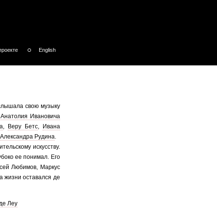
проекте
English
услышала свою музыку
а
Анатолия Ивановича
а
,
Веру Бетс
,
Ивана
Александра Рудина
.
тельскому искусству.
убоко ее понимал. Его
ксей Любимов, Маркус
ца жизни оставался де
 де Леу