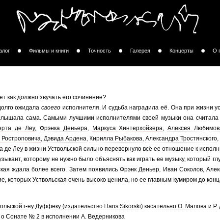
алог
Фильмы и книги
Точность
Галерея
Концерты
О 
ает как должно звучать его сочинение?
долго ожидала
своего
исполнителя. И судьба наградила её. Она при жизни 
ё слышала сама. Самыми лучшими исполнителями своей музыки она считал
ерта де Леу
,
Фрэнка Деньера
,
Маркуса Хинтерхойзера
,
Алексея Любимов
 Ростроповича
,
Дэвида Ардена
,
Кирилла Рыбакова
,
Александра Тростянского
,
 де Леу в жизни Уствольской сильно перевернуло всё ее отношение к исполни
зыкант, которому не нужно было объяснять как играть ее музыку, который гл
кая ждала более всего. Затем появились Фрэнк Деньер, Иван Соколов, Але
е, которых Уствольская очень высоко ценила, но ее главным кумиром до кон
ольской г-ну Дуффеку (издательство Hans Sikorski) касательно О. Малова и Р.
я о Сонате № 2 в исполнении А. Ведерникова