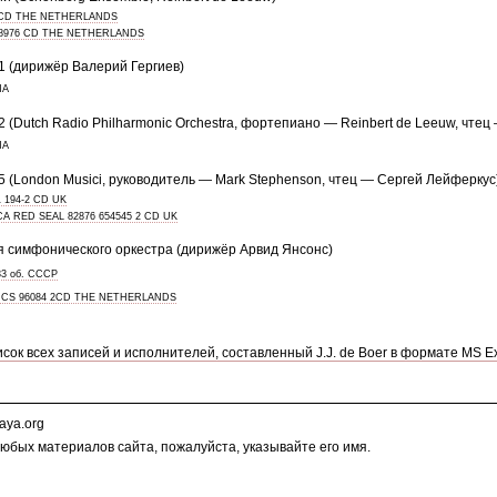
2 CD THE NETHERLANDS
18976 CD THE NETHERLANDS
 (дирижёр Валерий Гергиев)
НА
(Dutch Radio Philharmonic Orchestra, фортепиано — Reinbert de Leeuw, чтец
НА
(London Musici, руководитель — Mark Stephenson, чтец — Сергей Лейферкус
 194-2 CD UK
A RED SEAL 82876 654545 2 CD UK
 симфонического оркестра (дирижёр Арвид Янсонс)
33 об. СССР
ICS 96084 2CD THE NETHERLANDS
сок всех записей и исполнителей, составленный J.J. de Boer в формате MS E
aya.org
юбых материалов сайта, пожалуйста, указывайте его имя.