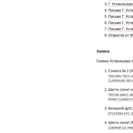
Г. Уствольская
Письмо Г. Уст
Письмо Г. Уст
Письмо Г. Уст
Письмо Г. Уст
Открытка от Ф
Записи
Галина Уствольская 
Соната № 2 (
TEICHIKU TECC-2
CLASSOUND 002-
Шесть сонат и
TRITON DMCC-350
PIANO CLASSICS 
Большой дуэт, 
ETCETERA KTC 1
Шесть сонат (
CONIFER CD 75605