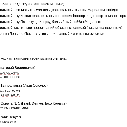
 об игре Р. де Леу (на английском языке)
вольской г-же Марите Эмигхольц касательно игры г-жи Марианны Шрёдер
вольской г-ну Кёхелю касательно исполнения Концерта для фортепиано с орк
вольской г-ну Патрику де Клерку, бельгийский лэйбл «Megadisc»
вольской касательно переизданий её старых записей
(
письмо на немецком
)
рэнка Деньера
(
Текст внутри
и
присланный им текст на русском
)
лучшими записями своей музыки считала:
Анатолий Ведерников)
8170 CD JAPAN
043 CD РОССИЯ
 12 прелюдий (Иван Соколов)
01/2 CD JAPAN
PCL0050 CD UK
Соната № 5 (Frank Denyer, Taco Kooistra)
170 CD NETHERLANDS
Frank Denyer)
 51262 2 UK